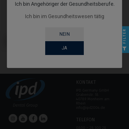
Ich bin Angehöriger der Gesundheitsberufe.
Ich bin im Gesundheitswesen tätig
FILTER
NEIN
PSD Locator Prothese kompatibel
mit Nobel Biocare® Replace®
Select (Trilobe)
JA
KONTAKT
IPD Germany GmbH
Grabenstr. 18
40789 Monheim am
Rhein
info@ipd2004.de
TELEFON
0800 – 28 300 28