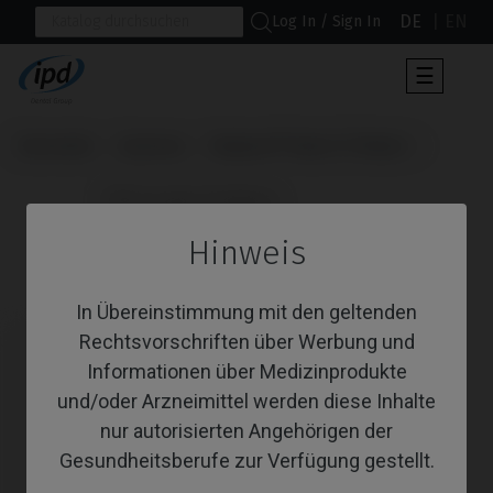
DE
EN
Log In / Sign In
Umscha
☰
der
Navigat
Startseite
Systeme
Replace® Select (Trilobe)
                      PSD Locator Prothese

Hinweis
PSD Locator Prothese
In Übereinstimmung mit den geltenden
Rechtsvorschriften über Werbung und
Informationen über Medizinprodukte
und/oder Arzneimittel werden diese Inhalte
nur autorisierten Angehörigen der
Gesundheitsberufe zur Verfügung gestellt.