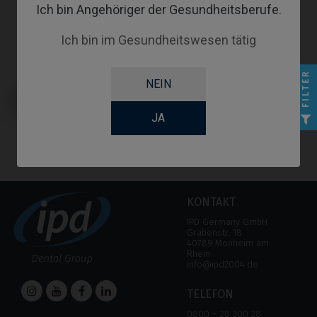
Ich bin Angehöriger der Gesundheitsberufe.
Ich bin im Gesundheitswesen tätig
FILTER
NEIN
Angussfähige Abutments
kompatibel mit Nobel Biocare®
Replace® Select (Trilobe)
JA
KONTAKT
IPD Germany GmbH
Grabenstr. 18
40789 Monheim am
Rhein
info@ipd2004.de
TELEFON
0800 – 28 300 28