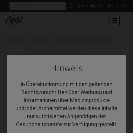
DE
EN
Log In / Sign In
Umscha
☰
der
Navigat
Startseite
Systeme
Replace® Select (Trilobe)
                      Angussfähige Abutments

Hinweis
Angussfähige Abutments
In Übereinstimmung mit den geltenden
Rechtsvorschriften über Werbung und
Informationen über Medizinprodukte
und/oder Arzneimittel werden diese Inhalte
nur autorisierten Angehörigen der
Gesundheitsberufe zur Verfügung gestellt.