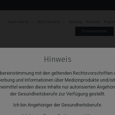
Nach Marke
Nach System
Katalog
Kontakt
Regist
Firmenwebsite
onical)
Schraubendreher
Hinweis
hraubendreher
Übereinstimmung mit den geltenden Rechtsvorschriften 
erbung und Informationen über Medizinprodukte und/od
von 1 Artikel(n)
neimittel werden diese Inhalte nur autorisierten Angehör
Sortieren nach:
A
der Gesundheitsberufe zur Verfügung gestellt.
Ich bin Angehöriger der Gesundheitsberufe.