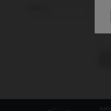
Systeme
Schra
kompa
Biocar
Replac
KONT