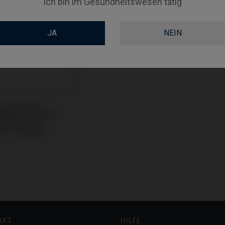
Ich bin im Gesundheitswesen tätig
JA
NEIN
ubendreher
tibel mit Nobel
e® Active® /
e® (Conical)
AKT
HILFE