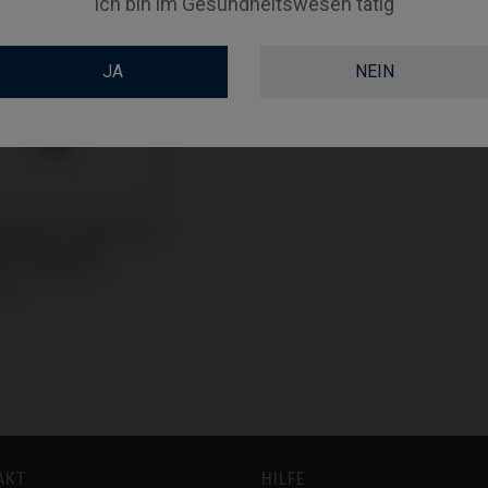
Ich bin im Gesundheitswesen tätig
JA
NEIN
vaformer kompatibel
obel Biocare®
® / Replace®
al)
AKT
HILFE