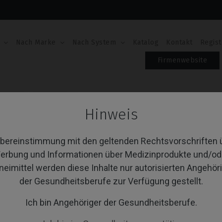
Nach Marke
Nach System
Katalog
Kontakt
Regist
Firmenwebsite
onical)
Gingivaformer
Hinweis
ngivaformer
Übereinstimmung mit den geltenden Rechtsvorschriften 
erbung und Informationen über Medizinprodukte und/od
von 1 Artikel(n)
neimittel werden diese Inhalte nur autorisierten Angehör
Sortieren nach:
A
der Gesundheitsberufe zur Verfügung gestellt.
Ich bin Angehöriger der Gesundheitsberufe.