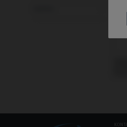
Systeme
Gingi
mit N
Active
(Conic
KONT