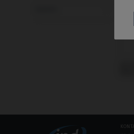
Systeme
CoCr 
Nobel 
Replac
KONT