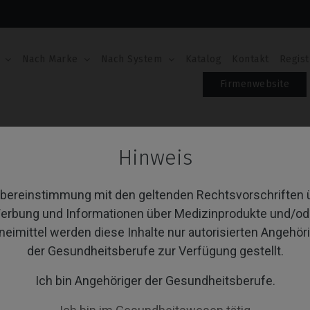
Nach Marke
Nach System
Katalog
Kontakt
Regist
Firmenwebsite
onical)
CoCr Base
Hinweis
Cr Base
Übereinstimmung mit den geltenden Rechtsvorschriften 
erbung und Informationen über Medizinprodukte und/od
neimittel werden diese Inhalte nur autorisierten Angehör
von 1 Artikel(n)
Sortieren nach:
A
der Gesundheitsberufe zur Verfügung gestellt.
Ich bin Angehöriger der Gesundheitsberufe.