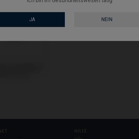
Ich bin im Gesundheitswesen tätig
JA
NEIN
Base kompatibel mit
Biocare® Active® /
e® (Conical)
AKT
HILFE
Hilfe