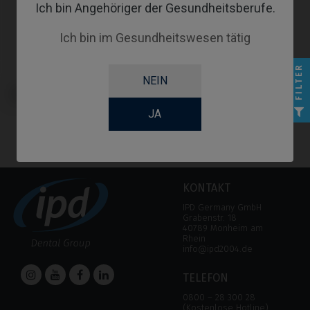
Ich bin Angehöriger der Gesundheitsberufe.
Ich bin im Gesundheitswesen tätig
FILTER
NEIN
CoCr Base kompatibel mit
Neodent® Helix® HE
JA
KONTAKT
IPD Germany GmbH
Grabenstr. 18
40789 Monheim am
Rhein
info@ipd2004.de
TELEFON
0800 – 28 300 28
(Kostenlose Hotline)