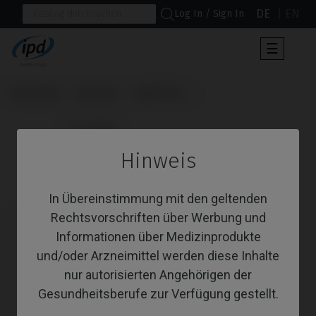
DE
EN
Log In / Sign In
Umscha
☰
der
Navigat
Startseite
Systeme
Helix® HE
                      CoCr Base

Hinweis
CoCr Base
In Übereinstimmung mit den geltenden
Rechtsvorschriften über Werbung und
Informationen über Medizinprodukte
und/oder Arzneimittel werden diese Inhalte
nur autorisierten Angehörigen der
Gesundheitsberufe zur Verfügung gestellt.