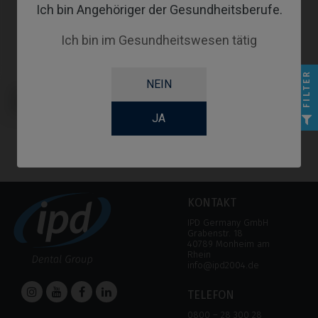
Ich bin Angehöriger der Gesundheitsberufe.
Ich bin im Gesundheitswesen tätig
FILTER
NEIN
Provisorisches Abutment
kompatibel mit Biomet® 3i®
Osseotite Certain®
JA
KONTAKT
IPD Germany GmbH
Grabenstr. 18
40789 Monheim am
Rhein
info@ipd2004.de
TELEFON
0800 – 28 300 28