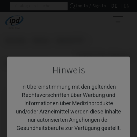
DE
EN
Log In / Sign In
Umscha
☰
der
Navigat
Startseite
Marken
Biomet® 3i®
                      Provisorisches Abutment

Osseotite Certain®
Hinweis
Provisorisches Abutment
In Übereinstimmung mit den geltenden
Rechtsvorschriften über Werbung und
Informationen über Medizinprodukte
und/oder Arzneimittel werden diese Inhalte
nur autorisierten Angehörigen der
Gesundheitsberufe zur Verfügung gestellt.