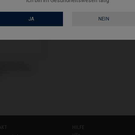
Ich bin im Gesundheitswesen tätig
JA
NEIN
ubendreher
tibel mit MIS®
®
AKT
HILFE
Hilfe