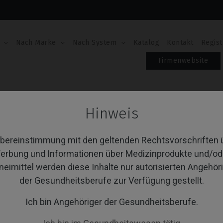
Nach Marke
Nach System
Katalog
Kontakt
Regist
Firmenwebsite
dreher
Hinweis
hraubendreher
Übereinstimmung mit den geltenden Rechtsvorschriften 
erbung und Informationen über Medizinprodukte und/od
neimittel werden diese Inhalte nur autorisierten Angehör
von 1 Artikel(n)
Sortieren nach:
A
der Gesundheitsberufe zur Verfügung gestellt.
Ich bin Angehöriger der Gesundheitsberufe.