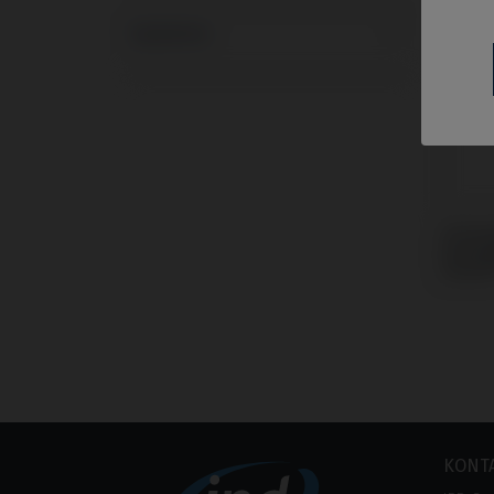
Systeme
Schra
kompa
Seven
KONT