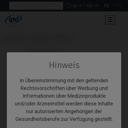
DE
EN
Log In / Sign In
Umscha
☰
der
Navigat
Startseite
Systeme
C1/V3®
                      Premilled Blank

Hinweis
Premilled Blank
In Übereinstimmung mit den geltenden
Rechtsvorschriften über Werbung und
Informationen über Medizinprodukte
und/oder Arzneimittel werden diese Inhalte
nur autorisierten Angehörigen der
Gesundheitsberufe zur Verfügung gestellt.