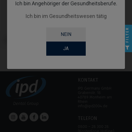
Ich bin Angehöriger der Gesundheitsberufe.
Ich bin im Gesundheitswesen tätig
FILTER
NEIN
Premilled Blank kompatibel mit
MIS® C1/V3®
JA
KONTAKT
IPD Germany GmbH
Grabenstr. 18
40789 Monheim am
Rhein
info@ipd2004.de
TELEFON
0800 – 28 300 28
(Kostenlose Hotline)