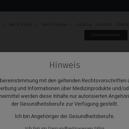
Nach Marke
Nach System
Katalog
Kontakt
Regist
Firmenwebsite
Hinweis
ti-Unit
Übereinstimmung mit den geltenden Rechtsvorschriften 
erbung und Informationen über Medizinprodukte und/od
neimittel werden diese Inhalte nur autorisierten Angehör
von 1 Artikel(n)
Sortieren nach:
A
der Gesundheitsberufe zur Verfügung gestellt.
Ich bin Angehöriger der Gesundheitsberufe.
Ich bin im Gesundheitswesen tätig