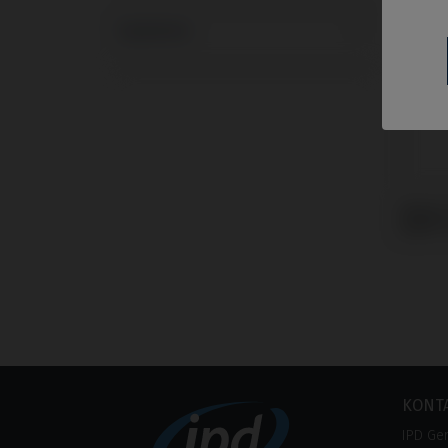
Systeme
Multi-
MIS® 
KONT
IPD Ge