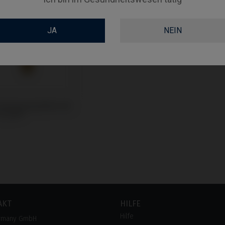
JA
NEIN
Unit kompatibel mit
C1/V3®
AKT
HILFE
Hilfe
rmany GmbH