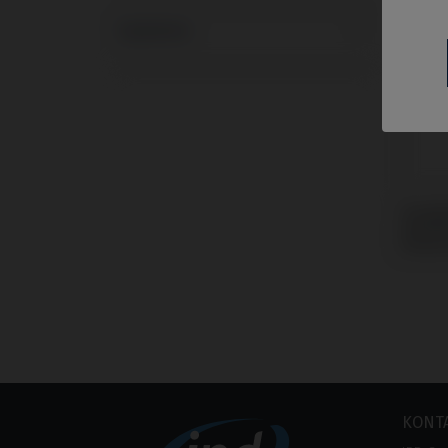
Systeme
Scanb
mit M
Unive
KONT