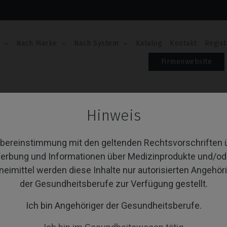
Nach Marke
Nach System
Katalog
Kontakt
Regist
Firmenwebsite
dies
Hinweis
anbodies
Übereinstimmung mit den geltenden Rechtsvorschriften 
erbung und Informationen über Medizinprodukte und/od
neimittel werden diese Inhalte nur autorisierten Angehör
von 1 Artikel(n)
Sortieren nach:
A
der Gesundheitsberufe zur Verfügung gestellt.
Ich bin Angehöriger der Gesundheitsberufe.