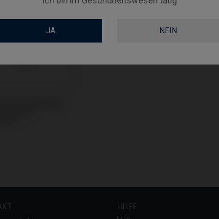
Ich bin im Gesundheitswesen tätig
JA
NEIN
odies kompatibel
icrodent®
rsal™
AKT
HILFE
Hilfe