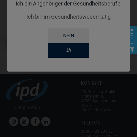
Ich bin Angehöriger der Gesundheitsberufe.
Ich bin im Gesundheitswesen tätig
FILTER
NEIN
Gingivaformer kompatibel mit
Biomet® 3i® Osseotite Certain®
JA
KONTAKT
IPD Germany GmbH
Grabenstr. 18
40789 Monheim am
Rhein
info@ipd2004.de
TELEFON
0800 – 28 300 28
(Kostenlose Hotline)