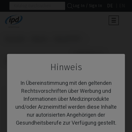
DE
EN
Log In / Sign In
Umscha
☰
der
Navigat
Startseite
Marken
Biomet® 3i®
                      Gingivaformer

Osseotite Certain®
Hinweis
Gingivaformer
In Übereinstimmung mit den geltenden
Rechtsvorschriften über Werbung und
Informationen über Medizinprodukte
und/oder Arzneimittel werden diese Inhalte
nur autorisierten Angehörigen der
Gesundheitsberufe zur Verfügung gestellt.