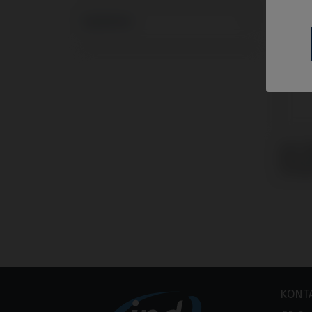
Systeme
CoCr 
Biomet
Certa
KONT