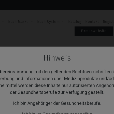
Nach Marke
Nach System
Katalog
Kontakt
Regist
Firmenwebsite
ite Certain®
CoCr Base
Hinweis
Cr Base
Übereinstimmung mit den geltenden Rechtsvorschriften 
erbung und Informationen über Medizinprodukte und/od
neimittel werden diese Inhalte nur autorisierten Angehör
von 1 Artikel(n)
Sortieren nach:
A
der Gesundheitsberufe zur Verfügung gestellt.
Ich bin Angehöriger der Gesundheitsberufe.