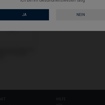
Ich bin im Gesundheitswesen tätig
JA
NEIN
Base kompatibel mit
® 3i® Osseotite
in®
AKT
HILFE
Hilfe