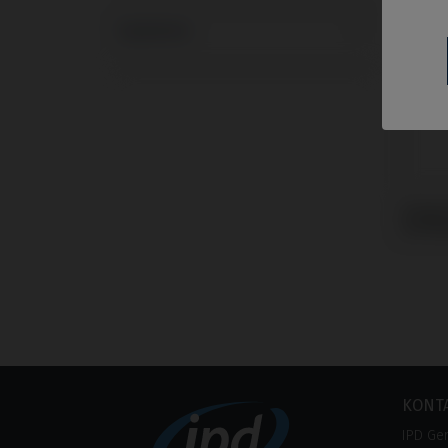
Systeme
Gingi
mit M
KONT
IPD Ge