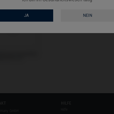
JA
NEIN
vaformer kompatibel
edentis® ICX
AKT
HILFE
Hilfe
rmany GmbH