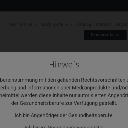
Nach Marke
Nach System
Katalog
Kontakt
Regist
Firmenwebsite
Hinweis
ngivaformer
Übereinstimmung mit den geltenden Rechtsvorschriften 
erbung und Informationen über Medizinprodukte und/od
neimittel werden diese Inhalte nur autorisierten Angehör
von 1 Artikel(n)
Sortieren nach:
A
der Gesundheitsberufe zur Verfügung gestellt.
Ich bin Angehöriger der Gesundheitsberufe.
Ich bin im Gesundheitswesen tätig