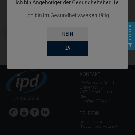
Ich bin Angehöriger der Gesundheitsberufe.
Ich bin im Gesundheitswesen tätig
FILTER
Scanbodies kompatibel mit
NEIN
Klockner® Vega®
JA
KONTAKT
IPD Germany GmbH
Grabenstr. 18
40789 Monheim am
Rhein
info@ipd2004.de
TELEFON
0800 – 28 300 28
(Kostenlose Hotline)