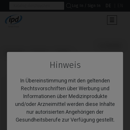
DE
EN
Log In / Sign In
Umscha
☰
der
Navigat
                      Scanbodies

Startseite
Systeme
Vega®
Hinweis
Scanbodies
In Übereinstimmung mit den geltenden
Rechtsvorschriften über Werbung und
Informationen über Medizinprodukte
und/oder Arzneimittel werden diese Inhalte
nur autorisierten Angehörigen der
Gesundheitsberufe zur Verfügung gestellt.