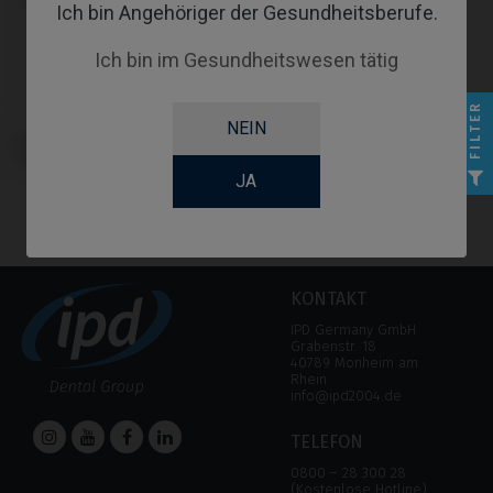
Ich bin Angehöriger der Gesundheitsberufe.
Ich bin im Gesundheitswesen tätig
FILTER
NEIN
Schraubendreher kompatibel mit
Klockner® SK2-NK2
JA
KONTAKT
IPD Germany GmbH
Grabenstr. 18
40789 Monheim am
Rhein
info@ipd2004.de
TELEFON
0800 – 28 300 28
(Kostenlose Hotline)