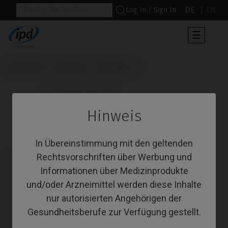
DE
EN
Log In / Sign In
Umscha
☰
der
Navigat
Startseite
Systeme
SK2-NK2
                      Schraubendreher

Hinweis
Schraubendreher
In Übereinstimmung mit den geltenden
Rechtsvorschriften über Werbung und
Informationen über Medizinprodukte
und/oder Arzneimittel werden diese Inhalte
nur autorisierten Angehörigen der
Gesundheitsberufe zur Verfügung gestellt.