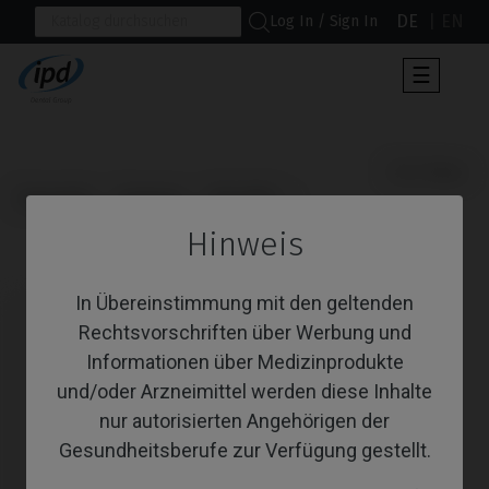
DE
EN
Log In / Sign In
Umscha
☰
der
Navigat
                      CoCr Base

Startseite
Systeme
SK2-NK2
Hinweis
CoCr Base
In Übereinstimmung mit den geltenden
Rechtsvorschriften über Werbung und
Informationen über Medizinprodukte
und/oder Arzneimittel werden diese Inhalte
nur autorisierten Angehörigen der
Gesundheitsberufe zur Verfügung gestellt.