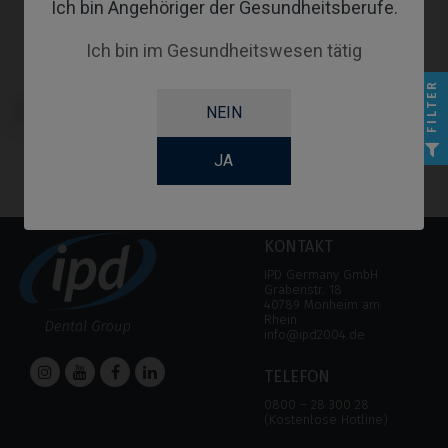
Ich bin Angehöriger der Gesundheitsberufe.
Ich bin im Gesundheitswesen tätig
FILTER
CoCr Base kompatibel mit
NEIN
Klockner® SK2-NK2
JA
KONTAKT
IPD Germany GmbH
Grabenstr. 18
40789 Monheim am
Rhein
info@ipd2004.de
TELEFON
0800 – 28 300 28
(Kostenlose Hotline)