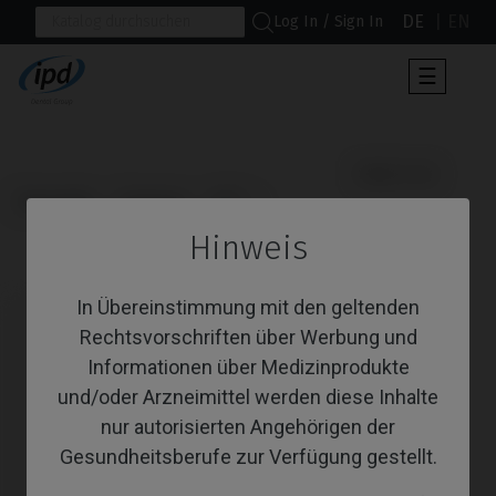
DE
EN
Log In / Sign In
Umscha
☰
der
Navigat
                      Multi-Unit

Startseite
Systeme
KL™
Hinweis
Multi-Unit
In Übereinstimmung mit den geltenden
Rechtsvorschriften über Werbung und
Informationen über Medizinprodukte
und/oder Arzneimittel werden diese Inhalte
nur autorisierten Angehörigen der
Gesundheitsberufe zur Verfügung gestellt.