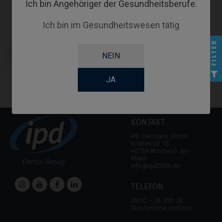
Ich bin Angehöriger der Gesundheitsberufe.
Ich bin im Gesundheitswesen tätig
FILTER
Multi-Unit kompatibel mit
NEIN
Klockner® KL™
JA
KONTAKT
IPD Germany GmbH
Grabenstr. 18
40789 Monheim am
Rhein
info@ipd2004.de
TELEFON
0800 – 28 300 28
(Kostenlose Hotline)