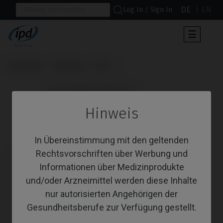
DE
EN
Log In / Sign In
Umscha
☰
der
Navigat
Startseite
Systeme
KL™
                      Angussfähige Abutments

Hinweis
Angussfähige Abutments
In Übereinstimmung mit den geltenden
Rechtsvorschriften über Werbung und
Informationen über Medizinprodukte
und/oder Arzneimittel werden diese Inhalte
nur autorisierten Angehörigen der
Gesundheitsberufe zur Verfügung gestellt.