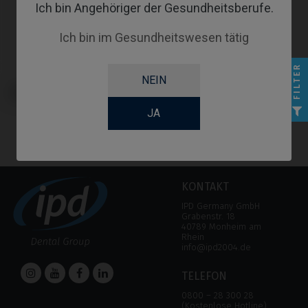
Ich bin Angehöriger der Gesundheitsberufe.
Ich bin im Gesundheitswesen tätig
FILTER
NEIN
Angussfähige Abutments
kompatibel mit Klockner® KL™
JA
KONTAKT
IPD Germany GmbH
Grabenstr. 18
40789 Monheim am
Rhein
info@ipd2004.de
TELEFON
0800 – 28 300 28
(Kostenlose Hotline)