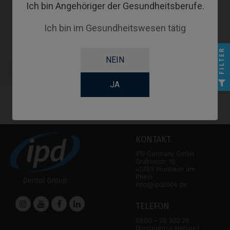
Ich bin Angehöriger der Gesundheitsberufe.
Ich bin im Gesundheitswesen tätig
FILTER
NEIN
CoCr Base kompatibel mit
Klockner® Essential Cone®
JA
KONTAKT
IPD Germany GmbH
Grabenstr. 18
40789 Monheim am
Rhein
info@ipd2004.de
TELEFON
0800 – 28 300 28
(Kostenlose Hotline)