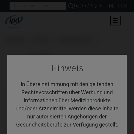
DE
EN
Log In / Sign In
Umscha
☰
der
Navigat
Startseite
Systeme
Essential Cone®
                      CoCr Base

Hinweis
CoCr Base
In Übereinstimmung mit den geltenden
Rechtsvorschriften über Werbung und
Informationen über Medizinprodukte
und/oder Arzneimittel werden diese Inhalte
nur autorisierten Angehörigen der
Gesundheitsberufe zur Verfügung gestellt.