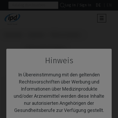
DE
EN
Log In / Sign In
Umscha
☰
der
Navigat
Startseite
Systeme
PSD Loc System
                      PSD Locator Prothese

Hinweis
PSD Locator Prothese
In Übereinstimmung mit den geltenden
Rechtsvorschriften über Werbung und
Informationen über Medizinprodukte
und/oder Arzneimittel werden diese Inhalte
nur autorisierten Angehörigen der
Gesundheitsberufe zur Verfügung gestellt.