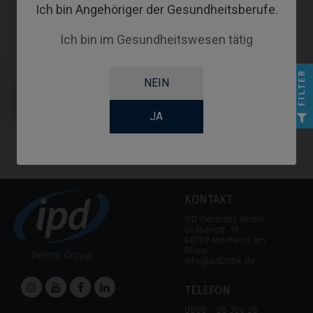
Ich bin Angehöriger der Gesundheitsberufe.
Ich bin im Gesundheitswesen tätig
FILTER
NEIN
PSD Locator Prothese kompatibel
mit IPD Tools & Extras PSD Loc
System
JA
KONTAKT
IPD Germany GmbH
Grabenstr. 18
40789 Monheim am
Rhein
info@ipd2004.de
TELEFON
0800 – 28 300 28