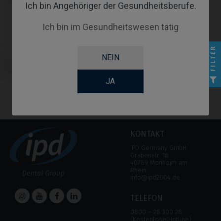
Ich bin Angehöriger der Gesundheitsberufe.
Ich bin im Gesundheitswesen tätig
FILTER
NEIN
Schraubendreher kompatibel mit
DIO® UFII
JA
KONTAKT
IPD Germany GmbH
Grabenstr. 18
40789 Monheim am
Rhein
info@ipd2004.de
TELEFON
0800 – 28 300 28
(Kostenlose Hotline)