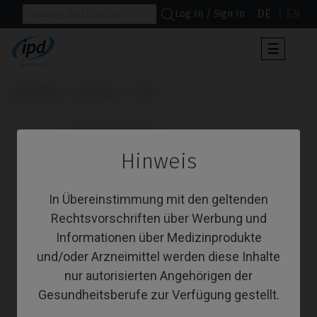
DE
EN
Log In / Sign In
Umscha
☰
der
Navigat
Startseite
Systeme
UFII
                      Schraubendreher

Hinweis
Schraubendreher
In Übereinstimmung mit den geltenden
Rechtsvorschriften über Werbung und
Informationen über Medizinprodukte
und/oder Arzneimittel werden diese Inhalte
nur autorisierten Angehörigen der
Gesundheitsberufe zur Verfügung gestellt.