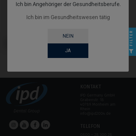
Ich bin Angehöriger der Gesundheitsberufe.
Ich bin im Gesundheitswesen tätig
FILTER
NEIN
Provisorisches Abutment
kompatibel mit Dentsply® Xive®
Friadent®
JA
KONTAKT
IPD Germany GmbH
Grabenstr. 18
40789 Monheim am
Rhein
info@ipd2004.de
TELEFON
0800 – 28 300 28