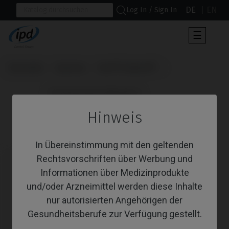
DE
EN
Log In / Sign In
Umscha
☰
der
Navigat
Startseite
Systeme
Xive® Friadent®
                      Provisorisches Abutment

Hinweis
Provisorisches Abutment
In Übereinstimmung mit den geltenden
Rechtsvorschriften über Werbung und
Informationen über Medizinprodukte
und/oder Arzneimittel werden diese Inhalte
nur autorisierten Angehörigen der
Gesundheitsberufe zur Verfügung gestellt.