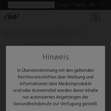
DE
EN
Log In / Sign In
Umscha
☰
der
Navigat
Startseite
Systeme
Xive® Friadent®
                      Angussfähige Abutments

Hinweis
Angussfähige Abutments
In Übereinstimmung mit den geltenden
Rechtsvorschriften über Werbung und
Informationen über Medizinprodukte
und/oder Arzneimittel werden diese Inhalte
nur autorisierten Angehörigen der
Gesundheitsberufe zur Verfügung gestellt.