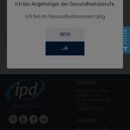
Ich bin Angehöriger der Gesundheitsberufe.
Ich bin im Gesundheitswesen tätig
FILTER
NEIN
Angussfähige Abutments
kompatibel mit Dentsply® Xive®
Friadent®
JA
KONTAKT
IPD Germany GmbH
Grabenstr. 18
40789 Monheim am
Rhein
info@ipd2004.de
TELEFON
0800 – 28 300 28