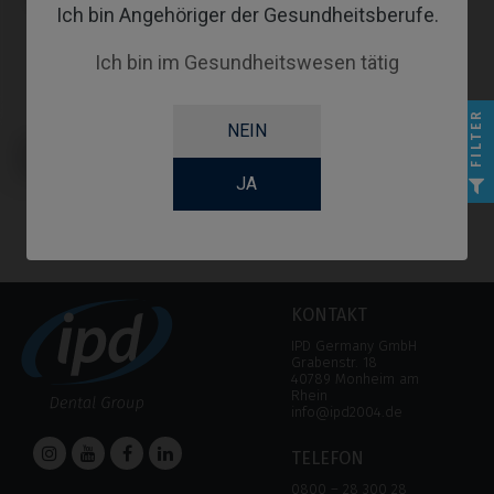
Ich bin Angehöriger der Gesundheitsberufe.
Ich bin im Gesundheitswesen tätig
FILTER
NEIN
Schraubendreher kompatibel mit
Dentium®
Implantium®/Superline™
JA
KONTAKT
IPD Germany GmbH
Grabenstr. 18
40789 Monheim am
Rhein
info@ipd2004.de
TELEFON
0800 – 28 300 28