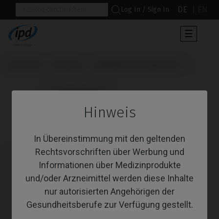
DE
EN
Log In / Sign In
Umscha
☰
der
Navigat
Startseite
Systeme
Implantium®/Superline™
                      Schraubendreher

Hinweis
Schraubendreher
In Übereinstimmung mit den geltenden
Rechtsvorschriften über Werbung und
Informationen über Medizinprodukte
und/oder Arzneimittel werden diese Inhalte
nur autorisierten Angehörigen der
Gesundheitsberufe zur Verfügung gestellt.