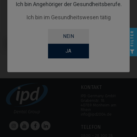
Ich bin Angehöriger der Gesundheitsberufe.
Ich bin im Gesundheitswesen tätig
FILTER
NEIN
Provisorisches Abutment
kompatibel mit Camlog®
Conelog®
JA
KONTAKT
IPD Germany GmbH
Grabenstr. 18
40789 Monheim am
Rhein
info@ipd2004.de
TELEFON
0800 – 28 300 28