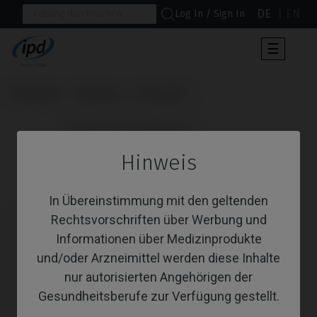
DE
EN
Log In / Sign In
Umscha
☰
der
Navigat
Startseite
Systeme
Conelog®
                      Provisorisches Abutment

Hinweis
Provisorisches Abutment
In Übereinstimmung mit den geltenden
Rechtsvorschriften über Werbung und
Informationen über Medizinprodukte
und/oder Arzneimittel werden diese Inhalte
nur autorisierten Angehörigen der
Gesundheitsberufe zur Verfügung gestellt.